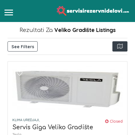
Veliko Gradište
Listings
Rezultati Za
See Filters
KLIMA UREDJAJI,
Closed
Servis Giga Veliko Gradište
Tesla