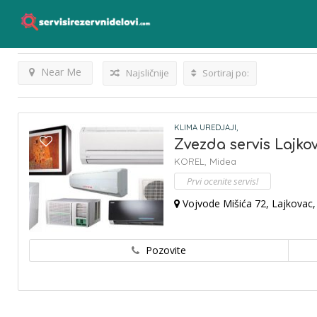
Lajkovac
Listings
Rezultati Za
Near Me
Najsličnije
Sortiraj po:
KLIMA UREDJAJI,
Zvezda servis Lajko
KOREL,
Midea
Prvi ocenite servis!
Vojvode Mišića 72, Lajkovac,
Pozovite