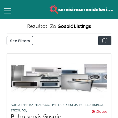
Gospić
Listings
Rezultati Za
See Filters
BIJELA TEHNIKA,
HLADNJACI,
PERILICE POSUDJA,
PERILICE RUBLJA,
ŠTEDNJACI,
Closed
Buba servis Gospić