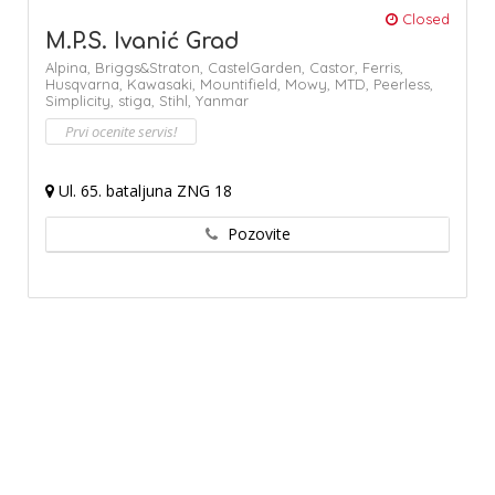
Closed
M.P.S. Ivanić Grad
Alpina,
Briggs&Straton,
CastelGarden,
Castor,
Ferris,
Husqvarna,
Kawasaki,
Mountifield,
Mowy,
MTD,
Peerless,
Simplicity,
stiga,
Stihl,
Yanmar
Prvi ocenite servis!
Ul. 65. bataljuna ZNG 18
Pozovite