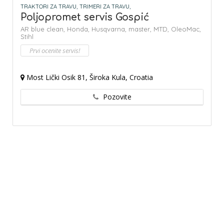
TRAKTORI ZA TRAVU,
TRIMERI ZA TRAVU,
Poljopromet servis Gospić
AR blue clean,
Honda,
Husqvarna,
master,
MTD,
OleoMac,
Stihl
Prvi ocenite servis!
Most Lički Osik 81, Široka Kula, Croatia
Pozovite