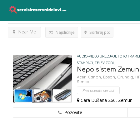
Lexmark
Listings
Rezultati Za
Near Me
Najsličnije
Sortiraj po:
AUDIO-VIDEO UREDJAJI,
FOTO I KAME
ŠTAMPAČI,
TELEVIZORI,
Nepo sistem Zemun
Acer,
Canon,
Epson,
Grundig,
HP
Sencor
Prvi ocenite servis!
Cara Dušana 266, Zemun
Pozovite