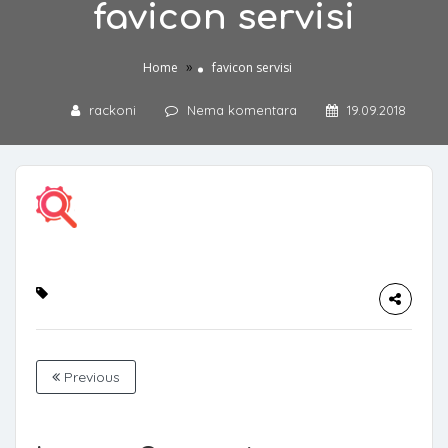
favicon servisi
»
Home
favicon servisi
rackoni
Nema komentara
19.09.2018
Previous