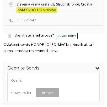
Sjeverna vezna cesta 53, Slavonski Brod, Croatia
KAKO DOĆI DO SERVISA
035 225 547
Vlasnik ste ili radite ovde?
Javite nam!
Ovlašteni servis HONDE i OLEO-MAC benzinskih alata i
pumpi. Prodaja rezervnih dijelova
Ocenite Servis
Ocena:
Ostavite sliku
Browse