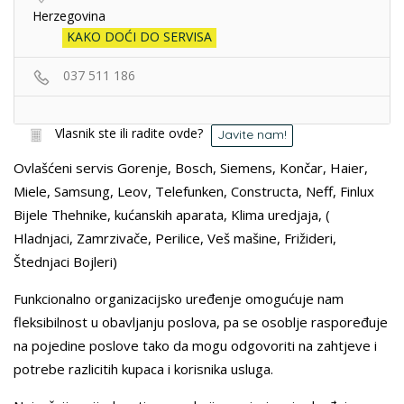
Herzegovina
KAKO DOĆI DO SERVISA
037 511 186
Vlasnik ste ili radite ovde?
Javite nam!
Ovlašćeni servis Gorenje, Bosch, Siemens, Končar, Haier,
Miele, Samsung, Leov, Telefunken, Constructa, Neff, Finlux
Bijele Thehnike, kućanskih aparata, Klima uredjaja, (
Hladnjaci, Zamrzivače, Perilice, Veš mašine, Frižideri,
Štednjaci Bojleri)
Funkcionalno organizacijsko uređenje omogućuje nam
fleksibilnost u obavljanju poslova, pa se osoblje raspoređuje
na pojedine poslove tako da mogu odgovoriti na zahtjeve i
potrebe razlicitih kupaca i korisnika usluga.