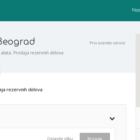
Na
 Beograd
Prvi ocenite servis!
alata. Prodaja rezervnih delova
aja rezervnih delova
Ostavite sliku
Browse