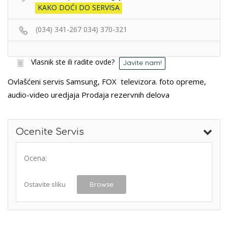
KAKO DOĆI DO SERVISA
(034) 341-267
034) 370-321
Vlasnik ste ili radite ovde?
Javite nam!
Ovlašćeni servis Samsung, FOX televizora. foto opreme,
audio-video uredjaja Prodaja rezervnih delova
Ocenite Servis
Ocena:
Ostavite sliku
Browse