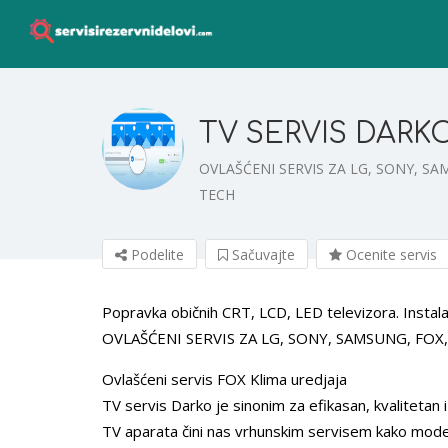
TV SERVIS DARKO
OVLAŠĆENI SERVIS ZA LG, SONY, SA
TECH
Podelite
Sačuvajte
Ocenite servis
Popravka običnih CRT, LCD, LED televizora. Instala
OVLAŠĆENI SERVIS ZA LG, SONY, SAMSUNG, FOX,
Ovlašćeni servis FOX Klima uredjaja
TV servis Darko je sinonim za efikasan, kvalitetan 
TV aparata čini nas vrhunskim servisem kako moder