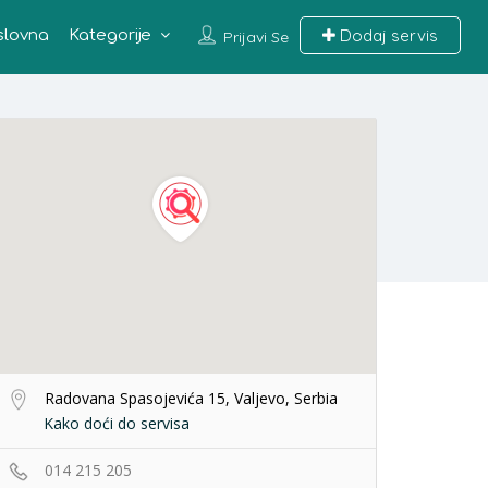
Dodaj servis
slovna
Kategorije
Prijavi Se
Radovana Spasojevića 15, Valjevo, Serbia
Kako doći do servisa
014 215 205