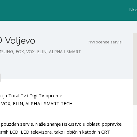
Na
 Valjevo
Prvi ocenite servis!
MSUNG, FOX, VOX, ELIN, ALPHA I SMART
cija Total Tv i Digi TV opreme
 VOX, ELIN, ALPHA I SMART TECH
i pouzdan servis. Naše znanje i iskustvo u oblasti popravke
nih LCD, LED televizora, tako i običnih katodnih CRT