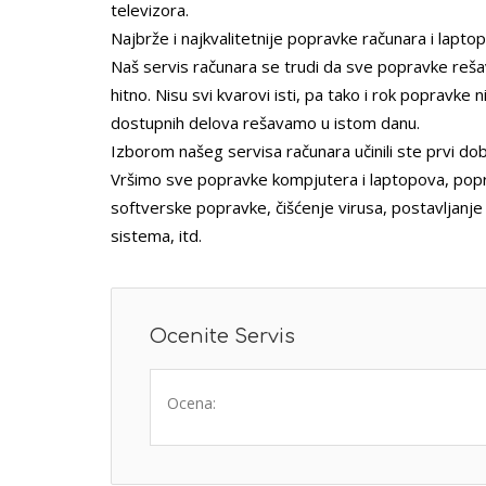
televizora.
Najbrže i najkvalitetnije popravke računara i lapto
Naš servis računara se trudi da sve popravke rešava
hitno. Nisu svi kvarovi isti, pa tako i rok popravke 
dostupnih delova rešavamo u istom danu.
Izborom našeg servisa računara učinili ste prvi do
Vršimo sve popravke kompjutera i laptopova, popr
softverske popravke, čišćenje virusa, postavljanje 
sistema, itd.
Ocenite Servis
Ocena: