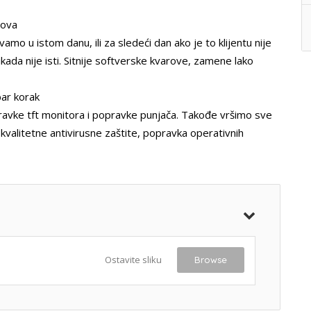
pova
mo u istom danu, ili za sledeći dan ako je to klijentu nije
nikada nije isti. Sitnije softverske kvarove, zamene lako
bar korak
avke tft monitora i popravke punjača. Takođe vršimo sve
kvalitetne antivirusne zaštite, popravka operativnih
Ostavite sliku
Browse