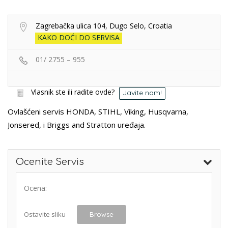
Zagrebačka ulica 104, Dugo Selo, Croatia
KAKO DOĆI DO SERVISA
01/ 2755 – 955
Vlasnik ste ili radite ovde?
Javite nam!
Ovlašćeni servis HONDA, STIHL, Viking, Husqvarna,
Jonsered, i Briggs and Stratton uređaja.
Ocenite Servis
Ocena:
Ostavite sliku
Browse