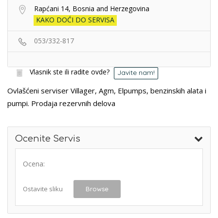
Rapćani 14, Bosnia and Herzegovina
KAKO DOĆI DO SERVISA
053/332-817
Vlasnik ste ili radite ovde?
Javite nam!
Ovlašćeni serviser Villager, Agm, Elpumps, benzinskih alata i
pumpi. Prodaja rezervnih delova
Ocenite Servis
Ocena:
Ostavite sliku
Browse