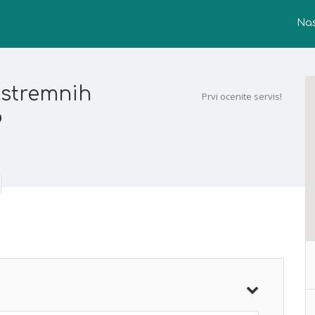
Na
kstremnih
Prvi ocenite servis!
o