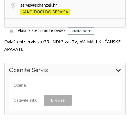
servis@schanzek.hr
KAKO DOĆI DO SERVISA
Vlasnik ste ili radite ovde?
Javite nam!
Ovlašteni servis za GRUNDIG za TV, AV, MALI KUĆANSKE
APARATE
Ocenite Servis
Ocena:
Ostavite sliku
Browse