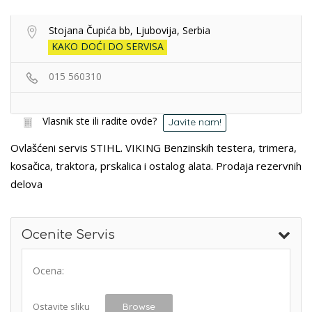
Stojana Čupića bb, Ljubovija, Serbia
KAKO DOĆI DO SERVISA
015 560310
Vlasnik ste ili radite ovde?
Javite nam!
Ovlašćeni servis STIHL. VIKING Benzinskih testera, trimera,
kosačica, traktora, prskalica i ostalog alata. Prodaja rezervnih
delova
Ocenite Servis
Ocena:
Ostavite sliku
Browse