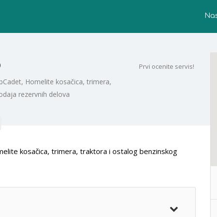
Na
o
Prvi ocenite servis!
bCadet, Homelite kosačica, trimera,
rodaja rezervnih delova
ite kosačica, trimera, traktora i ostalog benzinskog