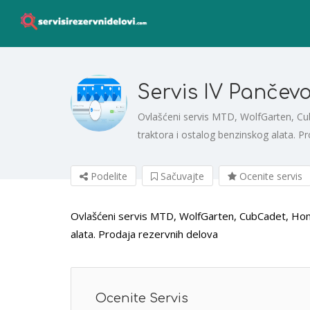
Servis IV Pančev
Ovlašćeni servis MTD, WolfGarten, Cu
traktora i ostalog benzinskog alata. P
Podelite
Sačuvajte
Ocenite servis
Ovlašćeni servis MTD, WolfGarten, CubCadet, Homel
alata. Prodaja rezervnih delova
Ocenite Servis