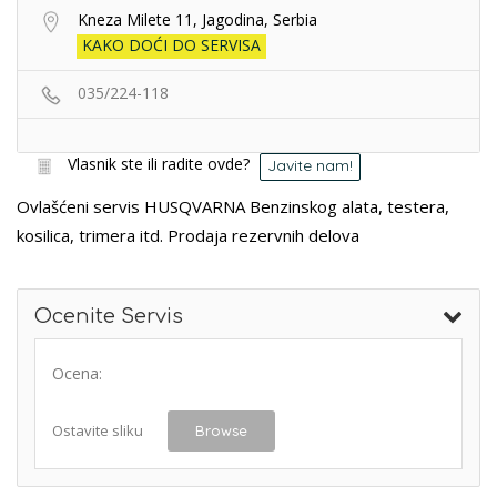
Kneza Milete 11, Jagodina, Serbia
KAKO DOĆI DO SERVISA
035/224-118
Vlasnik ste ili radite ovde?
Javite nam!
Ovlašćeni servis HUSQVARNA Benzinskog alata, testera,
kosilica, trimera itd. Prodaja rezervnih delova
Ocenite Servis
Ocena:
Ostavite sliku
Browse