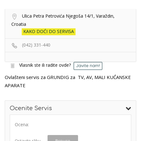
Ulica Petra Petrovića Njegoša 14/1, Varaždin,
Croatia
KAKO DOĆI DO SERVISA
(042) 331-440
Vlasnik ste ili radite ovde?
Javite nam!
Ovlašteni servis za GRUNDIG za TV, AV, MALI KUĆANSKE
APARATE
Ocenite Servis
Ocena:
Ostavite sliku
Browse