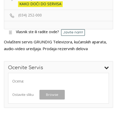
KAKO DOĆI DO SERVISA
(034) 252-000
Vlasnik ste ili radite ovde?
Javite nam!
Ovlašteni servis GRUNDIG Televizora, kućanskih aparata,
audio-video uredjaja. Prodaja rezervnih delova
Ocenite Servis
Ocena:
Ostavite sliku
Browse