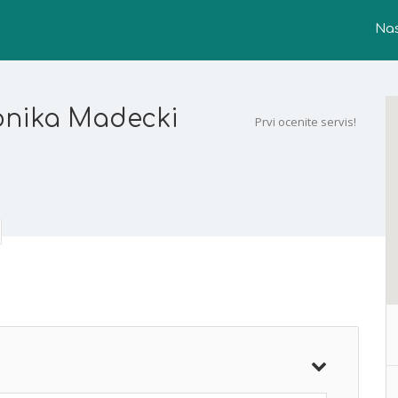
Na
ronika Madecki
Prvi ocenite servis!