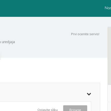
Na
Prvi ocenite servis!
 uredjaja
Ostavite sliku
Browse