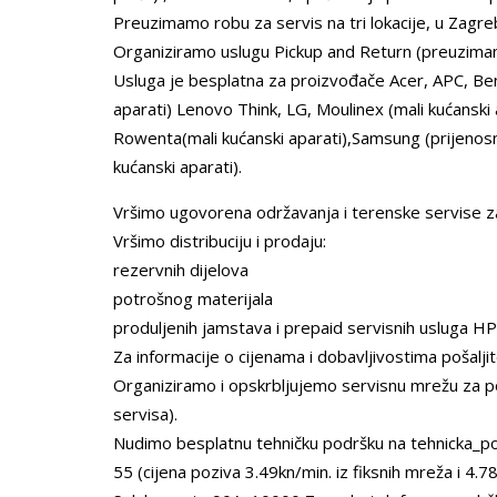
Preuzimamo robu za servis na tri lokacije, u Zagreb
Organiziramo uslugu Pickup and Return (preuzimanje
Usluga je besplatna za proizvođače Acer, APC, Ben
aparati) Lenovo Think, LG, Moulinex (mali kućanski
Rowenta(mali kućanski aparati),Samsung (prijenosna r
kućanski aparati).
Vršimo ugovorena održavanja i terenske servise za
Vršimo distribuciju i prodaju:
rezervnih dijelova
potrošnog materijala
produljenih jamstava i prepaid servisnih usluga H
Za informacije o cijenama i dobavljivostima pošalji
Organiziramo i opskrbljujemo servisnu mrežu za pot
servisa).
Nudimo besplatnu tehničku podršku na tehnicka_p
55 (cijena poziva 3.49kn/min. iz fiksnih mreža i 4.7