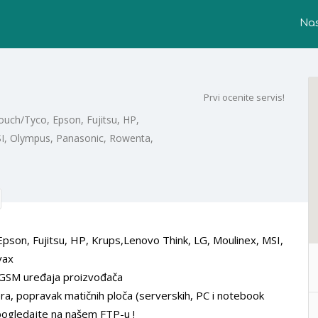
Na
b
Prvi ocenite servis!
ouch/Tyco, Epson, Fujitsu, HP,
SI, Olympus, Panasonic, Rowenta,
Epson, Fujitsu, HP, Krups,Lenovo Think, LG, Moulinex, MSI,
vax
 GSM uređaja proizvođača
era, popravak matičnih ploča (serverskih, PC i notebook
. pogledajte na našem FTP-u !