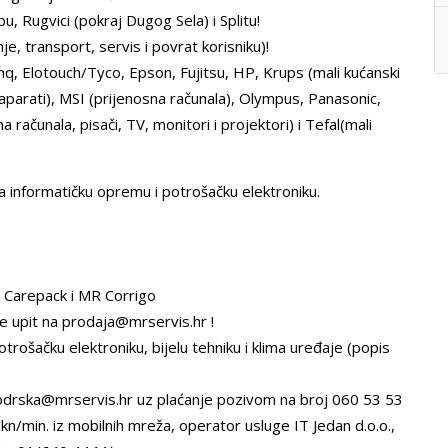
u, Rugvici (pokraj Dugog Sela) i Splitu!
, transport, servis i povrat korisniku)!
q, Elotouch/Tyco, Epson, Fujitsu, HP, Krups (mali kućanski
 aparati), MSI (prijenosna računala), Olympus, Panasonic,
ačunala, pisači, TV, monitori i projektori) i Tefal(mali
 informatičku opremu i potrošačku elektroniku.
P Carepack i MR Corrigo
te upit na prodaja@mrservis.hr !
rošačku elektroniku, bijelu tehniku i klima uređaje (popis
odrska@mrservis.hr uz plaćanje pozivom na broj 060 53 53
8kn/min. iz mobilnih mreža, operator usluge IT Jedan d.o.o.,