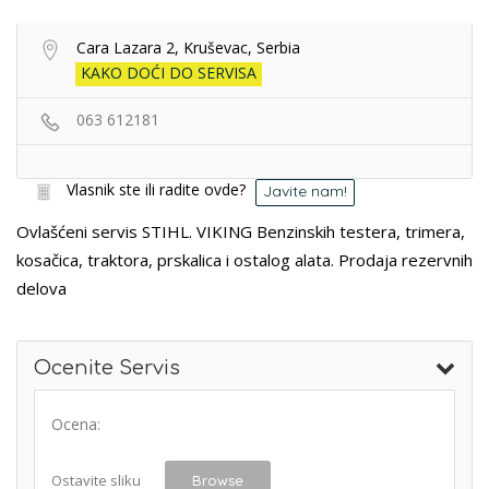
Cara Lazara 2, Kruševac, Serbia
KAKO DOĆI DO SERVISA
063 612181
Vlasnik ste ili radite ovde?
Javite nam!
Ovlašćeni servis STIHL. VIKING Benzinskih testera, trimera,
kosačica, traktora, prskalica i ostalog alata. Prodaja rezervnih
delova
Ocenite Servis
Ocena:
Ostavite sliku
Browse