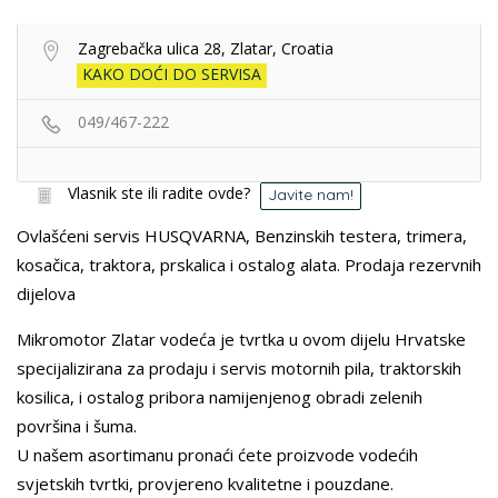
Zagrebačka ulica 28, Zlatar, Croatia
KAKO DOĆI DO SERVISA
049/467-222
Vlasnik ste ili radite ovde?
Javite nam!
Ovlašćeni servis HUSQVARNA, Benzinskih testera, trimera,
kosačica, traktora, prskalica i ostalog alata. Prodaja rezervnih
dijelova
Mikromotor Zlatar vodeća je tvrtka u ovom dijelu Hrvatske
specijalizirana za prodaju i servis motornih pila, traktorskih
kosilica, i ostalog pribora namijenjenog obradi zelenih
površina i šuma.
U našem asortimanu pronaći ćete proizvode vodećih
svjetskih tvrtki, provjereno kvalitetne i pouzdane.