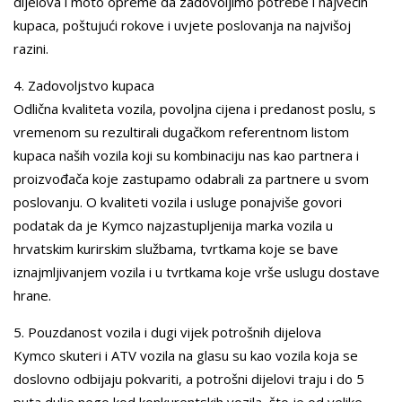
dijelova i moto opreme da zadovoljimo potrebe i najvećih
kupaca, poštujući rokove i uvjete poslovanja na najvišoj
razini.
4. Zadovoljstvo kupaca
Odlična kvaliteta vozila, povoljna cijena i predanost poslu, s
vremenom su rezultirali dugačkom referentnom listom
kupaca naših vozila koji su kombinaciju nas kao partnera i
proizvođača koje zastupamo odabrali za partnere u svom
poslovanju. O kvaliteti vozila i usluge ponajviše govori
podatak da je Kymco najzastupljenija marka vozila u
hrvatskim kurirskim službama, tvrtkama koje se bave
iznajmljivanjem vozila i u tvrtkama koje vrše uslugu dostave
hrane.
5. Pouzdanost vozila i dugi vijek potrošnih dijelova
Kymco skuteri i ATV vozila na glasu su kao vozila koja se
doslovno odbijaju pokvariti, a potrošni dijelovi traju i do 5