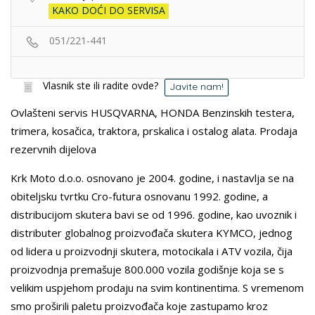
KAKO DOĆI DO SERVISA
051/221-441
Vlasnik ste ili radite ovde?
Javite nam!
Ovlašteni servis HUSQVARNA, HONDA Benzinskih testera,
trimera, kosačica, traktora, prskalica i ostalog alata. Prodaja
rezervnih dijelova
Krk Moto d.o.o. osnovano je 2004. godine, i nastavlja se na
obiteljsku tvrtku Cro-futura osnovanu 1992. godine, a
distribucijom skutera bavi se od 1996. godine, kao uvoznik i
distributer globalnog proizvođača skutera KYMCO, jednog
od lidera u proizvodnji skutera, motocikala i ATV vozila, čija
proizvodnja premašuje 800.000 vozila godišnje koja se s
velikim uspjehom prodaju na svim kontinentima. S vremenom
smo proširili paletu proizvođača koje zastupamo kroz