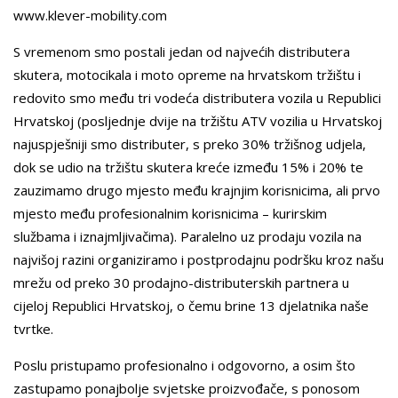
www.klever-mobility.com
S vremenom smo postali jedan od najvećih distributera
skutera, motocikala i moto opreme na hrvatskom tržištu i
redovito smo među tri vodeća distributera vozila u Republici
Hrvatskoj (posljednje dvije na tržištu ATV vozilia u Hrvatskoj
najuspješniji smo distributer, s preko 30% tržišnog udjela,
dok se udio na tržištu skutera kreće između 15% i 20% te
zauzimamo drugo mjesto među krajnjim korisnicima, ali prvo
mjesto među profesionalnim korisnicima – kurirskim
službama i iznajmljivačima). Paralelno uz prodaju vozila na
najvišoj razini organiziramo i postprodajnu podršku kroz našu
mrežu od preko 30 prodajno-distributerskih partnera u
cijeloj Republici Hrvatskoj, o čemu brine 13 djelatnika naše
tvrtke.
Poslu pristupamo profesionalno i odgovorno, a osim što
zastupamo ponajbolje svjetske proizvođače, s ponosom