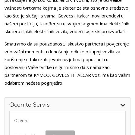
puta dulje nego kod konkurentskih vozila, što je od velike
važnosti tvrtkama kojima je skuter zaista osnovno sredstvo,
kao što je slučaj i s vama. Govecs i Italcar, novi brendovi u
našem portfelju, također su u svojim segmentima električnih
skutera i lakih električnih vozila, vodeći svjetski proizvođači.
Smatramo da su pouzdanost, iskustvo partnera i povjerenje
vrlo važni momenti u donošenju odluke o kupnji vozila za
korištenje u tako zahtjevnim uvjetima poput onih u
poslovanju Vaše tvrtke i sigurni smo da s nama kao
partnerom te KYMCO, GOVECS i ITALCAR vozilima kao vašim
odabirom nećete pogriješiti.
Ocenite Servis
Ocena: