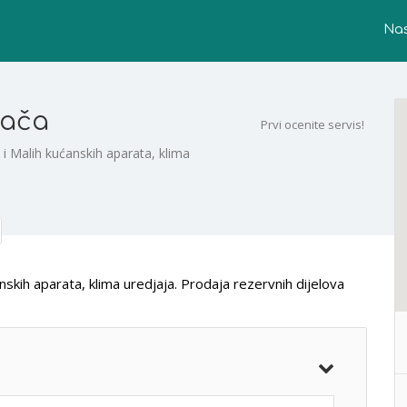
Na
mača
Prvi ocenite servis!
i Malih kućanskih aparata, klima
skih aparata, klima uredjaja. Prodaja rezervnih dijelova