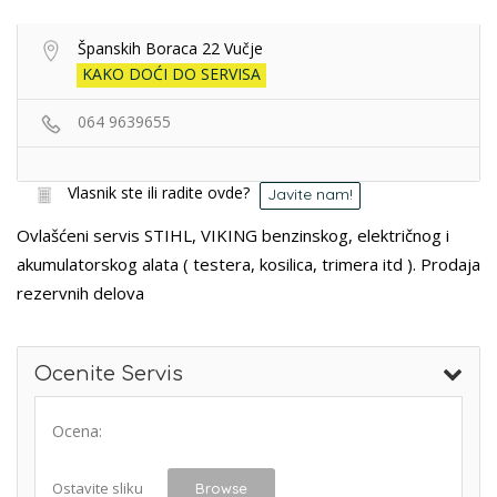
Španskih Boraca 22 Vučje
KAKO DOĆI DO SERVISA
064 9639655
Vlasnik ste ili radite ovde?
Javite nam!
Ovlašćeni servis STIHL, VIKING benzinskog, električnog i
akumulatorskog alata ( testera, kosilica, trimera itd ). Prodaja
rezervnih delova
Ocenite Servis
Ocena:
Ostavite sliku
Browse