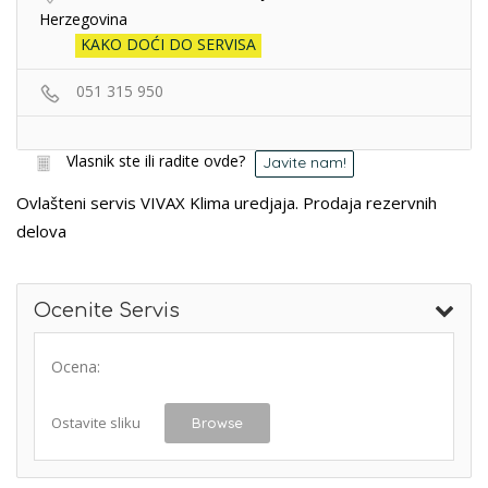
Herzegovina
KAKO DOĆI DO SERVISA
051 315 950
Vlasnik ste ili radite ovde?
Javite nam!
Ovlašteni servis VIVAX Klima uredjaja. Prodaja rezervnih
delova
Ocenite Servis
Ocena:
Ostavite sliku
Browse