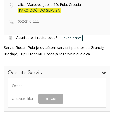
Ulica Marsovog polja 10, Pula, Croatia
KAKO DOĆI DO SERVISA
052/216-222
Vlasnik ste ili radite ovde?
Javite nam!
Servis Rudan Pula je ovlašteni servisni partner za Grundig
uređaje, Bijelu tehniku. Prodaja rezervnih dijelova
Ocenite Servis
Ocena:
Ostavite sliku
Browse