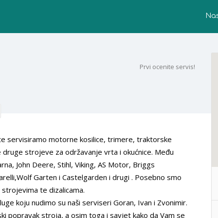
Na
Prvi ocenite servis!
, te servisiramo motorne kosilice, trimere, traktorske
e druge strojeve za održavanje vrta i okućnice. Među
na, John Deere, Stihl, Viking, AS Motor, Briggs
relli,Wolf Garten i Castelgarden i drugi . Posebno smo
 strojevima te dizalicama.
luge koju nudimo su naši serviseri Goran, Ivan i Zvonimir.
ki popravak stroja, a osim toga i savjet kako da Vam se