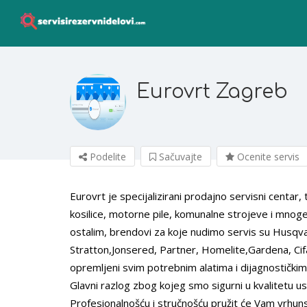
Eurovrt Zagreb
Podelite
Sačuvajte
Ocenite servis
Eurovrt je specijalizirani prodajno servisni centar
kosilice, motorne pile, komunalne strojeve i mnog
ostalim, brendovi za koje nudimo servis su Husqvar
Stratton,Jonsered, Partner, Homelite,Gardena, Cifa
opremljeni svim potrebnim alatima i dijagnostičkim
Glavni razlog zbog kojeg smo sigurni u kvalitetu us
Profesionalnošću i stručnošću pružit će Vam vrhuns