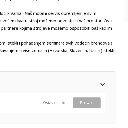
oći k Vama ! Naš mobilni servis opremljen je svim
i o većem kvaru stroj možemo odvesti i u naš prostor. Ova
 partnere kojima strojeve možemo osposobiti baš kad im
vom, stekli i pohađanjem seminara svih vodećih brendova (
avanjem u više zemalja (Hrvatska, Slovenija, Italija ) stekli
Ostavite sliku
Browse