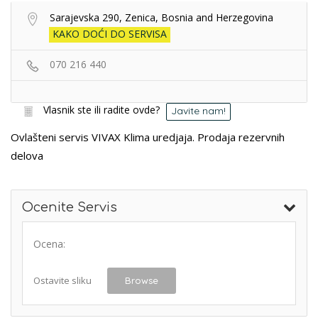
Sarajevska 290, Zenica, Bosnia and Herzegovina
KAKO DOĆI DO SERVISA
070 216 440
Vlasnik ste ili radite ovde?
Javite nam!
Ovlašteni servis VIVAX Klima uredjaja. Prodaja rezervnih
delova
Ocenite Servis
Ocena:
Ostavite sliku
Browse