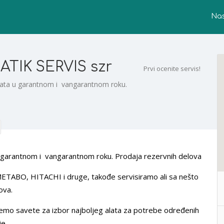
Na
IK SERVIS szr
Prvi ocenite servis!
 alata u garantnom i vangarantnom roku.
a u garantnom i vangarantnom roku. Prodaja rezervnih delova
ETABO, HITACHI i druge, takođe servisiramo ali sa nešto
ova.
jemo savete za izbor najboljeg alata za potrebe određenih
je.