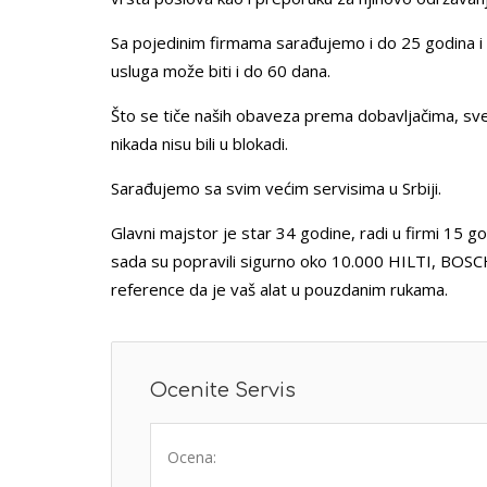
Sa pojedinim firmama sarađujemo i do 25 godina i k
usluga može biti i do 60 dana.
Što se tiče naših obaveza prema dobavljačima, sve
nikada nisu bili u blokadi.
Sarađujemo sa svim većim servisima u Srbiji.
Glavni majstor je star 34 godine, radi u firmi 15 go
sada su popravili sigurno oko 10.000 HILTI, BOSCH
reference da je vaš alat u pouzdanim rukama.
Ocenite Servis
Ocena: