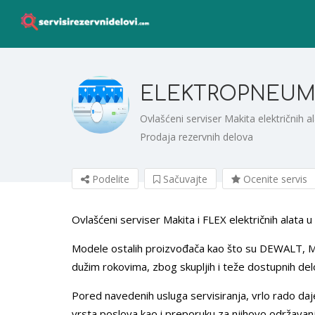
ELEKTROPNEUMAT
Ovlašćeni serviser Makita električnih
Prodaja rezervnih delova
Podelite
Sačuvajte
Ocenite servis
Ovlašćeni serviser Makita i FLEX električnih alat
Modele ostalih proizvođača kao što su DEWALT, M
dužim rokovima, zbog skupljih i teže dostupnih del
Pored navedenih usluga servisiranja, vrlo rado da
vrsta poslova kao i preporuku za njihovo održavan