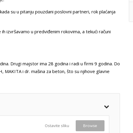
ada su u pitanju pouzdani poslovni partneri, rok plaćanja
 ih izvršavamo u predviđenim rokovima, a tekući računi
dina. Drugi majstor ima 28 godina i radi u firmi 9 godina. Do
, MAKITA i dr. mašina za beton, što su njihove glavne
Ostavite sliku
Browse