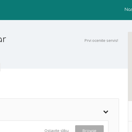
Na
ar
Prvi ocenite servis!
Ostavite sliku
Browse