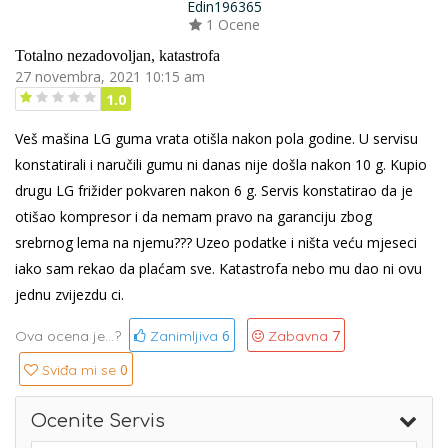
Edin196365
1 Ocene
Totalno nezadovoljan, katastrofa
27 novembra, 2021 10:15 am
1.0
Veš mašina LG guma vrata otišla nakon pola godine. U servisu
konstatirali i naručili gumu ni danas nije došla nakon 10 g. Kupio
drugu LG frižider pokvaren nakon 6 g. Servis konstatirao da je
otišao kompresor i da nemam pravo na garanciju zbog
srebrnog lema na njemu??? Uzeo podatke i ništa veću mjeseci
iako sam rekao da plaćam sve. Katastrofa nebo mu dao ni ovu
jednu zvijezdu ci.
6
7
Ova ocena je...?
Zanimljiva
Zabavna
0
Sviđa mi se
Ocenite Servis