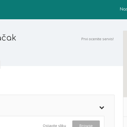
Na
ačak
Prvi ocenite servis!
Ostavite sliku
Browse