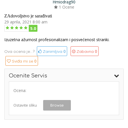
Hmiodrag90
1 Ocene
ZAdovoljstvo je sarađivati
29 aprila, 2021 8:00 am
5.0
Izuzetna ažurnost profesionalizam i posvećenost stranki.
0
0
Ova ocena je...?
Zanimljiva
Zabavna
0
Sviđa mi se
Ocenite Servis
Ocena:
Ostavite sliku
Browse