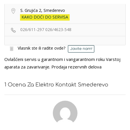
S. Grujića 2, Smederevo
KAKO DOĆI DO SERVISA
026/611-297
026/4623-548
Vlasnik ste ili radite ovde?
Javite nam!
Ovlašćeni servis u garantnom i vangarantnom roku Varstoj
aparata za zavarivanje. Prodaja rezervnih delova
1 Ocena Za Elektro Kontakt Smederevo