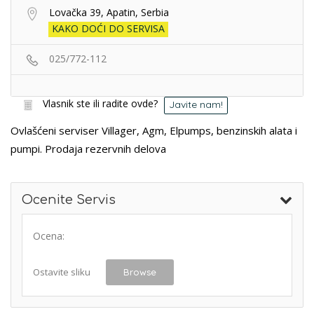
Lovačka 39, Apatin, Serbia
KAKO DOĆI DO SERVISA
025/772-112
Vlasnik ste ili radite ovde?
Javite nam!
Ovlašćeni serviser Villager, Agm, Elpumps, benzinskih alata i
pumpi. Prodaja rezervnih delova
Ocenite Servis
Ocena:
Ostavite sliku
Browse