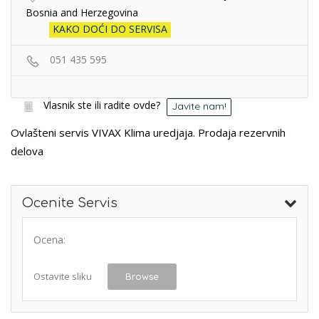
Bosnia and Herzegovina
KAKO DOĆI DO SERVISA
051 435 595
Vlasnik ste ili radite ovde?
Javite nam!
Ovlašteni servis VIVAX Klima uredjaja. Prodaja rezervnih
delova
Ocenite Servis
Ocena:
Ostavite sliku
Browse