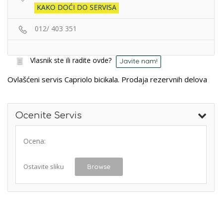
KAKO DOĆI DO SERVISA
012/ 403 351
Vlasnik ste ili radite ovde?
Javite nam!
Ovlašćeni servis Capriolo bicikala. Prodaja rezervnih delova
Ocenite Servis
Ocena:
Ostavite sliku
Browse