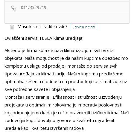
011/3329719
Vlasnik ste ili radite ovde?
Javite nam!
Ovlašćeni servis TESLA Klima uredjaja
Alstedo je firma koja se bavi klimatizacijom svih vrsta
objekata. Naša mogućnost je da našim kupcima obezbedimo
kompletnu uslugu,od prodaje i montaže do servisa svih
tipova uređaja za klimatizaciju. Našim kupcima predlažemo
optimalna rešenja u odnosu na prostor koji se klimatizuje uz
sve potrebne savete i objašnjenja.
Montaža i servisiranje : Efikasnost i stručnost u izvođenju
projekata u optimalnim rokovima je imperativ poslovnosti
koji primenjujemo kada je reč o pravnim ili fizičkim licima. Naši
zadovoljni kupci dovoljno govore o kvalitetu ugrađenih
uređaja kao i kvalitetu izvršenih radova.