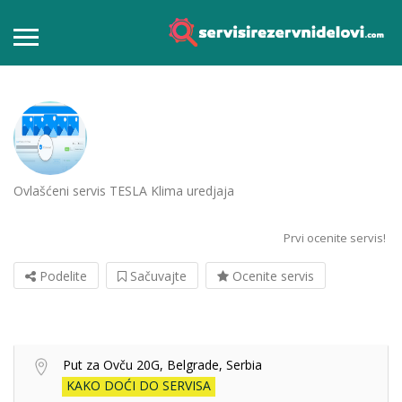
Ovlašćeni servis TESLA Klima uredjaja
Prvi ocenite servis!
Podelite
Sačuvajte
Ocenite servis
Put za Ovču 20G, Belgrade, Serbia
KAKO DOĆI DO SERVISA