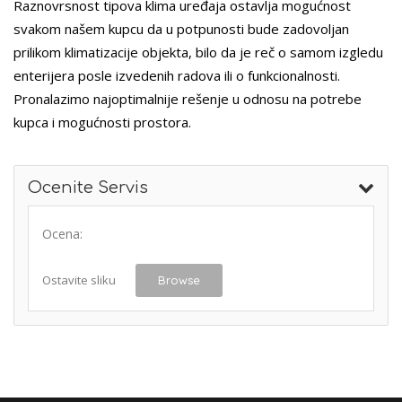
Raznovrsnost tipova klima uređaja ostavlja mogućnost
svakom našem kupcu da u potpunosti bude zadovoljan
prilikom klimatizacije objekta, bilo da je reč o samom izgledu
enterijera posle izvedenih radova ili o funkcionalnosti.
Pronalazimo najoptimalnije rešenje u odnosu na potrebe
kupca i mogućnosti prostora.
Ocenite Servis
Ocena:
Ostavite sliku
Browse