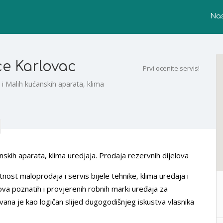
Na
ce Karlovac
Prvi ocenite servis!
i Malih kućanskih aparata, klima
skih aparata, klima uredjaja. Prodaja rezervnih dijelova
atnost maloprodaja i servis bijele tehnike, klima uređaja i
ova poznatih i provjerenih robnih marki uređaja za
ana je kao logičan slijed dugogodišnjeg iskustva vlasnika