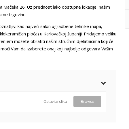
ka Mačeka 26. Uz prednost lako dostupne lokacije, našim
same trgovine.
znatljivi kao najveći salon ugradbene tehnike (napa,
aklokeramičkih ploča) u Karlovačkoj županiji. Pridajemo veliku
erenjem možete obratiti našim stručnim djelatnicima koji će
omoći Vam da izaberete onaj koji najbolje odgovara Vašim
Ostavite sliku
Browse