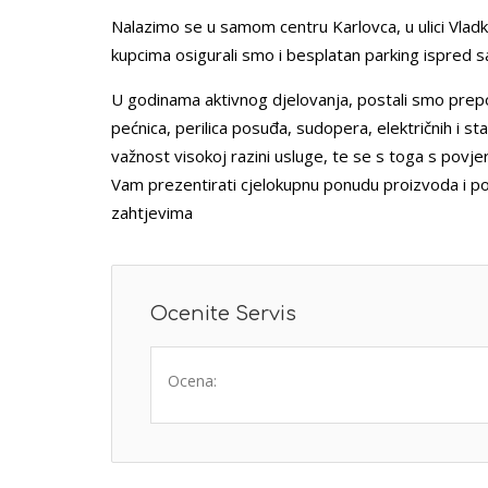
Nalazimo se u samom centru Karlovca, u ulici Vlad
kupcima osigurali smo i besplatan parking ispred 
U godinama aktivnog djelovanja, postali smo prepo
pećnica, perilica posuđa, sudopera, električnih i st
važnost visokoj razini usluge, te se s toga s povj
Vam prezentirati cjelokupnu ponudu proizvoda i p
zahtjevima
Ocenite Servis
Ocena: