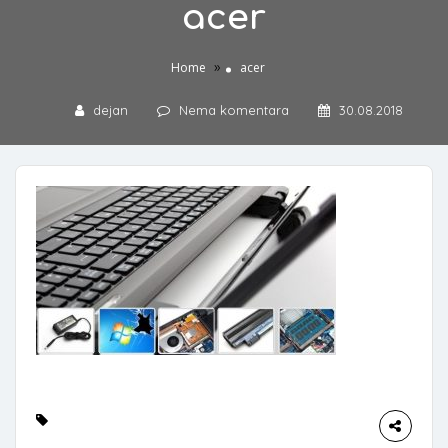
acer
»
Home
acer
dejan
Nema komentara
30.08.2018